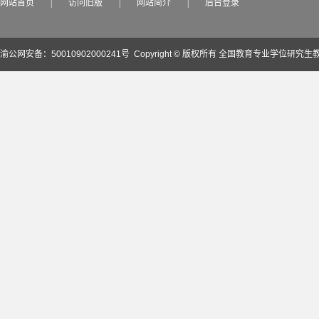
网站首页
|
访问旧版
|
网站简介
|
后台登录
渝公网安备：50010902000241号
Copyright © 版权所有 全国教育专业学位研究