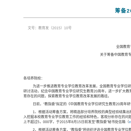
筹备
文号：教育发（2015）10号
全国教育
关于筹备中国教育
各培养院校：
为进一步推进教育专业学位教育改革发展，全国教育专业学位研
研讨活动，纪念中国教育专业学位研究生教育
20
周年，进一步扩大教
育存在的问题，探索教育专业学位教育改革发展的路径。
日前，“教指委”拟定的《中国教育专业学位研究生教育
20
周年研
1、根据活动筹备方案，将精选部分培养院校的典型经验结集出
入挖掘本校教育专业学位教育工作的经验和特色，客观分析存在的问
上不超过
5
，
000
字，于
2015
年
8
月
15
日前发至“教指委”秘书处信箱（
e
2、根据活动筹备方案，“教指委”将组织评选全国教育专业学