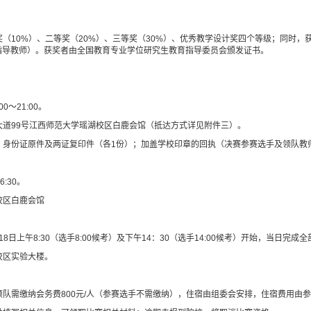
奖（
10%
）、二等奖（
20%
）、三等奖（
30%
）、优秀教学设计奖四个等级；同时，
指导教师）。获奖者由全国教育专业学位研究生教育指导委员会颁发证书。
:00
～
21:00
。
大道
99
号江西师范大学瑶湖校区白鹿会馆（抵达方式详见附件三）。
、身份证原件及两证复印件（各
1
份）；加盖学校印章的回执（决赛参赛选手及领队教
晚
6:30
。
校区白鹿会馆
18
日上午
8:30
（选手
8:00
候考）及下午
14
：
30
（选手
14:00
候考）开始，当日完成全
校区实验大楼。
领队需缴纳会务费
800
元
/
人（参赛选手不需缴纳），住宿由组委会安排，住宿费用由