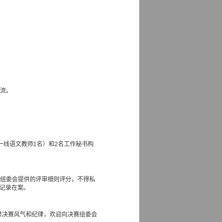
交流。
一线语文教师
1
名）和
2
名工作秘书构
赛组委会提供的评审细则评分，不得私
记录在案。
严肃决赛风气和纪律，欢迎向决赛组委会