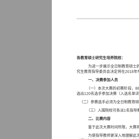
各教育硕士研究生培养院校：
为进一步展示全日制教育硕士
究生教育指导委员会决定将在
2018
年
一、决赛参加人员
（一）本次大赛的初赛阶段，
8
选出
120
名选手参加决赛（入选名单详
（二）参赛选手必须为全日制教育硕
（三）入围院校可各派
1
名指导
二、比赛内容
鉴于此次大赛时间所限，大赛
为使指导教师更深入地理解此