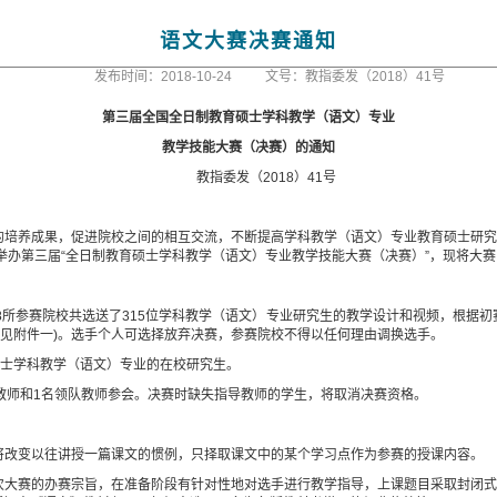
语文大赛决赛通知
发布时间：2018-10-24
文号：教指委发（2018）41号
第三届全国全日制教育硕士学科教学（语文）专业
教学技能大赛（决赛）的通知
教指委发（
2018
）
41
号
的培养成果，促进院校之间的相互交流，不断提高学科教学（语文）专业教育硕士研
举办第三届“全日制教育硕士学科教学（语文）专业教学技能大赛（决赛）”，现将大
8
所参赛院校共选送了
315
位学科教学（语文）专业研究生的教学设计和视频，根据初
见附件一
)
。选手个人可选择放弃决赛，参赛院校不得以任何理由调换选手。
士学科教学（语文）专业的在校研究生。
教师和
1
名领队教师参会。决赛时缺失指导教师的学生，将取消决赛资格。
将改变以往讲授一篇课文的惯例，只择取课文中的某个学习点作为参赛的授课内容。
次大赛的办赛宗旨，在准备阶段有针对性地对选手进行教学指导，上课题目采取封闭