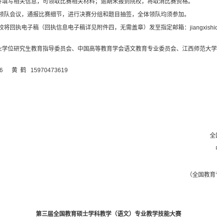
并填写相关信息，可领取比赛相关材料；逾期未报到院校，将取消比赛资格。
领队会议，通报比赛细节，进行决赛分组和题目抽签，全体领队均须参加。
校将回执电子稿（回执信息电子稿详见附件四，无需盖章）发至指定邮箱：
jiangxis
业学位研究生教育指导委员会、中国高等教育学会语文教育专业委员会、江西师范大
736
黄
鹤
15970473619
全
（全国教育
第三届全国教育硕士学科教学（语文）专业教学技能大赛