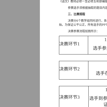
《语文》教材必修一至必修五和部编
参赛选手须根据抽取的题目内
三、比赛规程
决赛分
6
个教学组同时进行，各
始。为保证公平公正，所有选手的
PP
决赛参赛流程如图所示：
1
决赛环节
1
选手参
决赛环节
2
选手
决赛环节
3
选手到