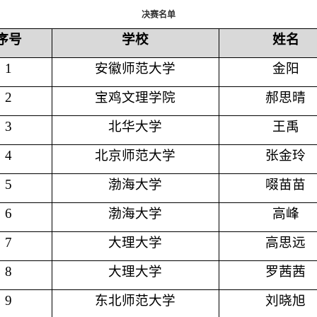
决赛名单
序号
学校
姓名
1
安徽师范大学
金阳
2
宝鸡文理学院
郝思晴
3
北华大学
王禹
4
北京师范大学
张金玲
5
渤海大学
啜苗苗
6
渤海大学
高峰
7
大理大学
高思远
8
大理大学
罗茜茜
9
东北师范大学
刘晓旭