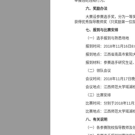
举报违纪违规行为。
六、奖励办法
大赛设参赛选手奖，分为一等
获得优秀指导教师奖（只奖励第一位
七、报到与比赛安排
（一）选手报到与熟悉场地
报到时间：
2018
年
11
月
16
日
8
报到地点：江西省南昌市紫阳
报到材料：参赛选手研究生证
（二）领队会议
会议时间：
2018
年
11
月
17
日
会议地点：江西师范大学瑶湖
（三）比赛安排
比赛时间：分别于
2018
年
11
月
比赛地点：江西师范大学瑶湖
八、有关说明
（一）各参赛院校指导教师及