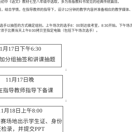
版初中《语文》教材七至八年级中选取，多为各版教科书常见的经典传统篇目。
容，结合学情，在指导教师的指导下，设计
12
分钟的教学内容并准备相应的教学媒体
选手以抽签的方式确定组别。上午场次的选手
8
：
00
到达侯考室，
8:30
开始。下午场
T
须于比赛当天上午
8:00
拷贝至指定电脑（包括下午场次选手）。
1
月
17
日下午
6:30
加分组抽签和讲课抽题
↓
11
月
17
日晚
在指导教师指导下备课
↓
11
月
18
日上午
8:00
参赛场地出示学生证、身份
证检录，并提交
PPT