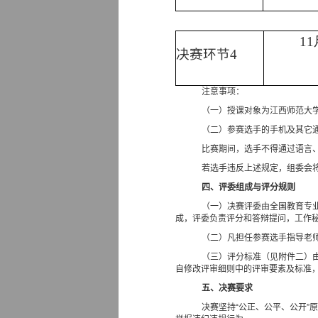
11
决赛环节
4
注意事项：
（一）授课对象为江西师范大
（二）参赛选手的手机及其它
比赛期间，选手不得通过语言
若选手违反上述规定，组委会
四、评委组成与评分规则
（一）决赛评委由全国教育专
成，评委负责评分和答辩提问，工作
（二）凡担任参赛选手指导老
（三）评分标准（见附件二）
自修改评审细则中的评审要素及标准
五、决赛要求
决赛坚持“公正、公平、公开”