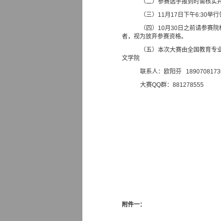
（二）参赛选手报到时需核实
（三）
11
月
17
日下午
6:30
举行
（四）
10
月
30
日之前请参赛院
者，视为放弃参赛资格。
（五）本次大赛由全国教育专
文学院
联系人：欧阳芬
18907081
大赛
QQ
群：
881278555
附件一：