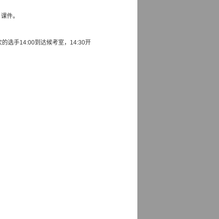
、课件。
次的选手
14:00
到达候考室，
14:30
开