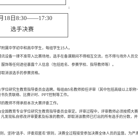
↓
月
18
日
8:30
——
17:30
选手决赛
学附属中学初中和高中学生，每组学生
15
人。
通讯设备一律不准带入比赛场地，选手在备课期间不得相互交流，也不得与场外人员
、服饰等任何途径暴露个人信息（包括姓名、参赛学校、指导教师等）。
将取消该选手的参赛资格。
业学位研究生教育指导委员会选聘。每组由
5
名教师担任评审（其中包括高级以上职称
秘书负责联络、比赛计时、
PPT
控制等工作。
师的教师不得承担本次大赛评委工作。
由全国教育专业学位研究生教育指导委员会审定。评审过程中，评审教师必须按照大
，凡发现私自修改评审要素及标准的教师，即取消该教师已打出的所有选手的分数，并
原则，坚持“选手、评委双匿名”原则，决赛全过程接受参加决赛全体人员的监督。为