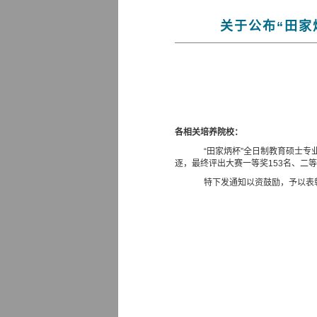
关于公布“田家
各相关培养院校：
“田家炳杯”全日制教育硕士
逐，最终评出大赛一等奖
153
名、二等
特下发通知以资鼓励，予以表