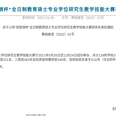
炳杯”全日制教育硕士专业学位研究生教学技能大
发布时间：2022-01-06
文号：教指委发〔2022〕01号
关于公布“田家炳杯”全日制教育硕士专业学位研究生教学技能大赛获奖名单的通知
教指委发〔
2022
〕
01
号
专业学位研究生教学技能大赛于
2021
年
5
月
26
日至
12
月
24
日成功举办，共计
138
所学校
2
奖
231
名、三等奖
365
名及优秀指导教师奖
346
名，现将获奖名单予以公布（详见附件
彰。
全
2022年
1
月
7
日