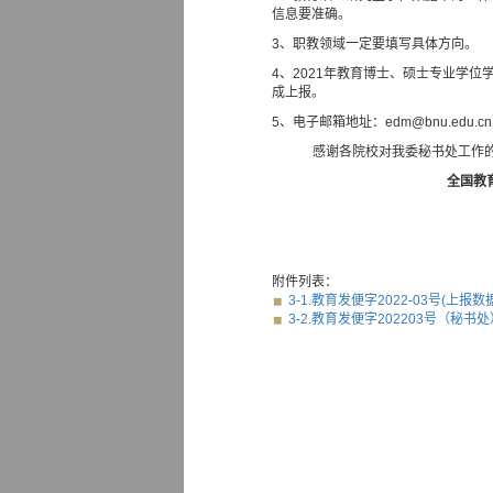
信息要准确。
3、职教领域一定要填写具体方向。
4、
2021
年教育博士、硕士专业学位学
成上报。
5、电子邮箱地址：
edm@bnu.edu.cn
感谢各院校对我委秘书处工作
全国教
附件列表：
3-1.教育发便字2022-03号(上报数据
3-2.教育发便字202203号（秘书处）