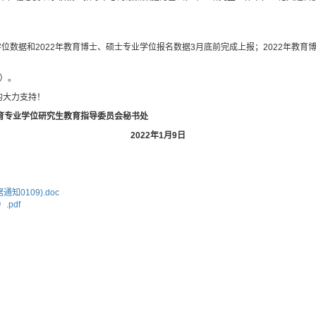
位数据和2022年教育博士、硕士专业学位报名数据
3
月底前完成上报；2022年教育
）。
的大力支持！
育专业学位研究生教育指导委员会秘书处
2022
年
1
月
9
日
通知0109).doc
.pdf