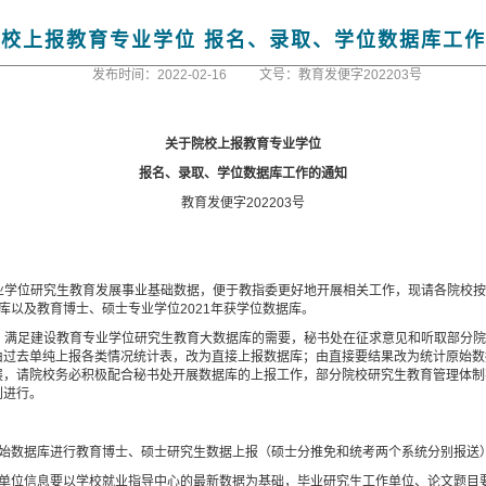
校上报教育专业学位 报名、录取、学位数据库工
发布时间：2022-02-16
文号：教育发便字202203号
关于院校上报教育专业学位
报名、录取、学位数据库工作的通知
教育发便字
202203
号
业学位研究生教育发展事业基础数据，便于教指委更好地开展相关工作，现请各院校
库以及教育博士、硕士专业学位
2021
年获学位数据库。
，满足建设教育专业学位研究生教育大数据库的需要，秘书处在征求意见和听取部分
由过去单纯上报各类情况统计表，改为直接上报数据库；由直接要结果改为统计原始数
展，请院校务必积极配合秘书处开展数据库的上报工作，部分院校研究生教育管理体制
利进行。
原始数据库进行教育博士、硕士研究生数据上报（硕士分推免和统考两个系统分别报送
作单位信息要以学校就业指导中心的最新数据为基础，毕业研究生工作单位、论文题目