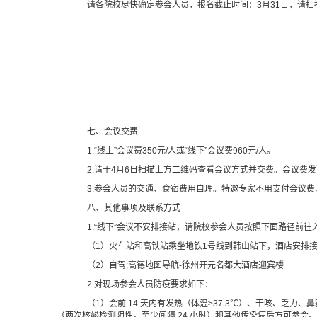
请各院校尽快确定参会人员，报名截止时间：3月31日，请扫
七、会议交费
1.“线上”会议费350元/人或“线下”会议费960元/人。
2.请于4月6日扫描上方二维码查看会议方式并交费。会议费
3.参会人员的交通、食宿费用自理。特邀专家不用支付会议
八、其他事项及联系方式
1.“线下”会议不安排接站，请院校参会人员按照下面路径前往
（1）火车站和高铁站乘坐地铁1号线到韩山站下，酒店安排接送，
（2）自驾:高德地图导航-徐州开元名都大酒店迎宾楼
2.对现场参会人员防疫要求如下：
（1）会前 14 天内有发热（体温≥37.3℃）、干咳、乏
（两次核酸检测阴性，至少间隔 24 小时）和其他传染病后方可参会。