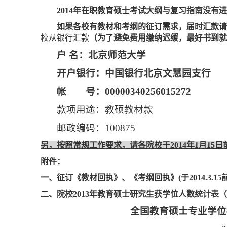
2014
年在职教育硕士考试大纲与复习指南没有
如果各校有教材和考纲的征订需求，届时汇款
校从银行汇款
（为了避免费用缴纳迟缓，最好书到就
户
名：北京师范大学
开户银行：中国银行北京文慧园支行
帐 号：
00000340256015272
款项用途：教硕教材款
邮政编码：
100875
另，按照常规工作要求，请各院校于
2014
年
1
月
15
日
附件：
一、征订《教材回执》、《考纲回执》
(
于
2014.3.15
二、院校
2013
年教育硕士研究生获学位人数统计表（
全国教育硕士专业学位