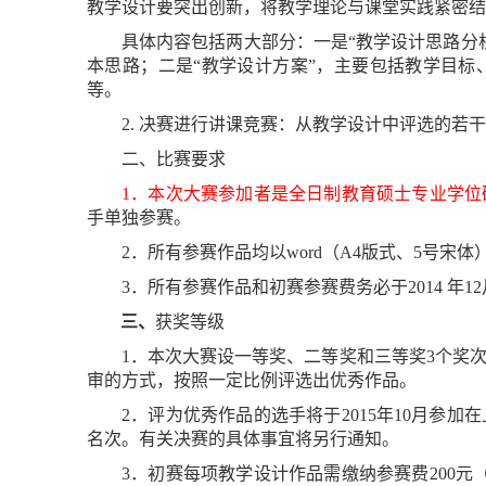
教学设计要突出创新，将教学理论与课堂实践紧密结
具体内容包括两大部分：一是“教学设计思路分
本思路；二是“教学设计方案”，主要包括教学目
等。
2.
决赛进行讲课竞赛：从教学设计中评选的若干
二、比赛要求
1
．本次大赛参加者是全日制教育硕士专业学位
手单独参赛。
2
．所
有参赛作品均以
word
（
A4
版式、
5
号宋体
3
．所有参赛作品和初赛参赛费务必于
20
14
年
12
三、
获奖等级
1
．本次大赛设一等奖、二等奖和三等奖
3
个奖
审的方式，按照一定比例评选出优秀作品。
2
．评为优秀作品的选手将于
201
5
年
10
月参加在
名次。有关决赛的具体事宜将另行通知。
3
．初赛每项教学设计作品需缴纳参赛费
2
00
元