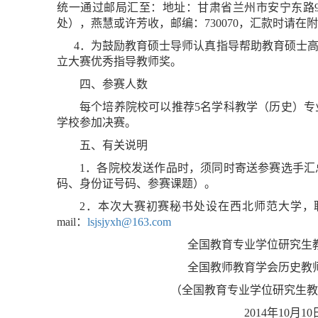
统一通过邮局汇至：地址：甘肃省兰州市安宁东路
处），燕慧或许芳收，邮编：
730070
，汇款时请在附
4
．为鼓励教育硕士导师认真指导帮助教育硕士
立大赛优秀指导教师奖。
四、参赛人数
每个培养院校可以推荐
5
名学科教学（历史）专
学校参加决赛。
五、有关说明
1
．各院校发送作品时，须
同时寄送参赛选手汇
码、身份证号码、参赛课题）。
2
．本次大赛初赛秘书处设在西北师范大学，
mail
：
lsjsjyxh@163.com
全国教育专业学位研究生
全国教师教育学会历史教
（全国教育专业学位研究生教
2014
年
10
月
10