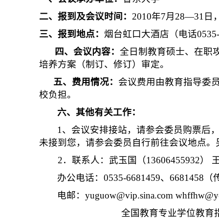
二、报到及会议时间：
2010年7月28—31
三、报到地点：
烟台虹口大酒店（电话
0535
四、会议内容：
全日制教育硕士、在职
培养方案（制订、修订）审定。
五、费用情况：
会议费用由教育指导委
校负担。
六、其他有关工作：
1、会议安排接站，
请参会
委员
购票后
未接到
您
，请
参
会
委员
自行前往会议地点。
2．联系人：武玉国（13606455932）
王
办公电话：
0535-6681459、6681458
电邮：
yuguow@vip.sina.com
whffhw@ye
全国教育专业学位教育