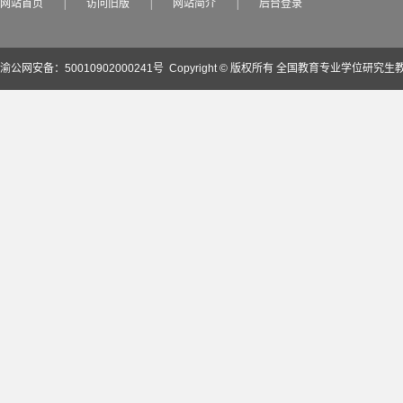
网站首页
|
访问旧版
|
网站简介
|
后台登录
渝公网安备：50010902000241号
Copyright © 版权所有 全国教育专业学位研究