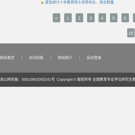
紧急统计十年教育硕士培养校长、局长数量
<
1
2
3
4
5
6
18
网站首页
|
访问旧版
|
网站简介
|
后台登录
渝公网安备：50010902000241号
Copyright © 版权所有 全国教育专业学位研究